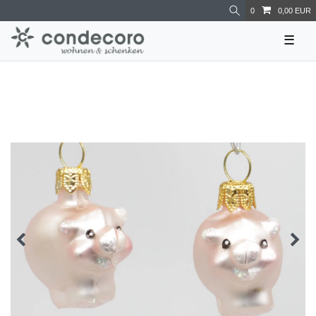
0
0,00 EUR
☰