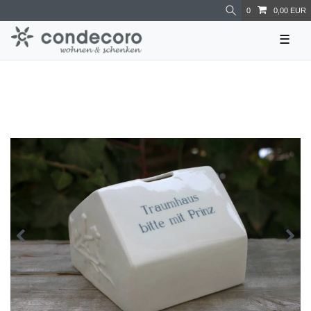
0
0,00 EUR
☰