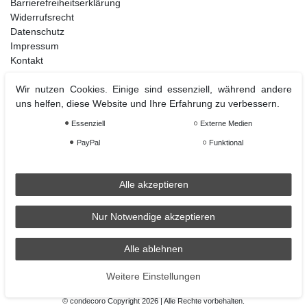
Barrierefreiheitserklärung
Widerrufsrecht
Datenschutz
Impressum
Kontakt
Wir nutzen Cookies. Einige sind essenziell, während andere
uns helfen, diese Website und Ihre Erfahrung zu verbessern.
Weihnachtsdeko
Essenziell
Externe Medien
Christbaumschmuck
Christbaumkugel
PayPal
Funktional
Figuren Ornamente
Krampus und Percht
Alle akzeptieren
Nur Notwendige akzeptieren
Räder
Räder Lichthaus
Alle ablehnen
condecoro auf Facebook
Weitere Einstellungen
© condecoro Copyright 2026 | Alle Rechte vorbehalten.