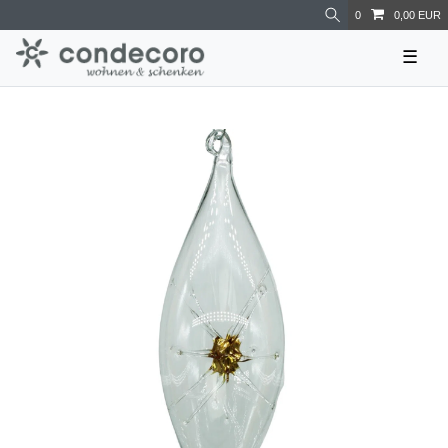
0
0,00 EUR
☰