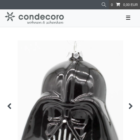
0
0,00 EUR
☰