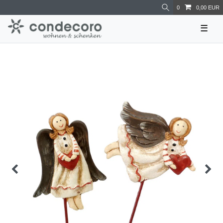
0
0,00 EUR
☰