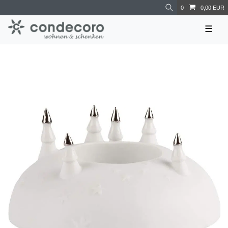
0
0,00 EUR
☰