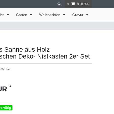
0
0,00 EUR
der
Garten
Weihnachten
Gravur
s Sanne aus Holz
schen Deko- Nistkasten 2er Set
100-Herz
*
EUR
vorrätig