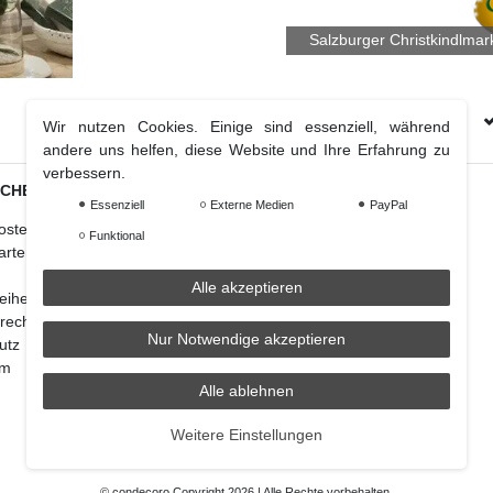
Salzburger Christkindlmar
Kostenloser Versand Ab € 70 (DE & AT)
Wir nutzen Cookies. Einige sind essenziell, während
andere uns helfen, diese Website und Ihre Erfahrung zu
verbessern.
ICHES
Weihnachtsdeko
Essenziell
Externe Medien
PayPal
osten
Christbaumschmuck
Funktional
arten
Christbaumkugel
Figuren Ornamente
Alle akzeptieren
reiheitserklärung
Krampus und Percht
recht
Nur Notwendige akzeptieren
utz
um
Alle ablehnen
Weitere Einstellungen
© condecoro Copyright 2026 | Alle Rechte vorbehalten.