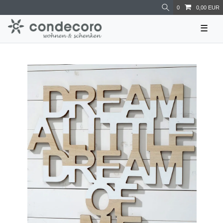
0
0,00 EUR
☰