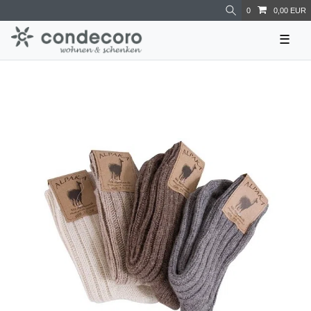
0
0,00 EUR
☰