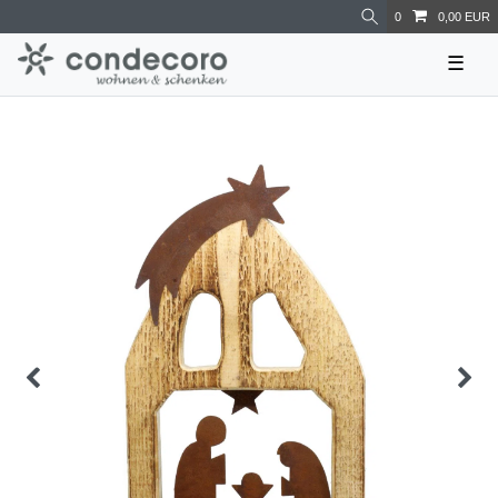
0
0,00 EUR
☰