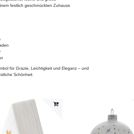
 einem festlich geschmückten Zuhause.
n
Faden
r
gn
mbol für Grazie, Leichtigkeit und Eleganz – und
tliche Schönheit.