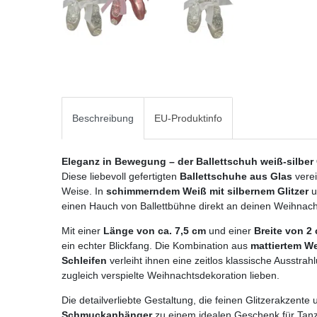
Beschreibung
EU-Produktinfo
Eleganz in Bewegung – der Ballettschuh weiß-silber
Diese liebevoll gefertigten
Ballettschuhe aus Glas
verei
Weise. In
schimmerndem Weiß mit silbernem Glitzer
u
einen Hauch von Ballettbühne direkt an deinen Weihnac
Mit einer
Länge von ca. 7,5 cm
und einer
Breite von 2
ein echter Blickfang. Die Kombination aus
mattiertem We
Schleifen
verleiht ihnen eine zeitlos klassische Ausstrahlu
zugleich verspielte Weihnachtsdekoration lieben.
Die detailverliebte Gestaltung, die feinen Glitzerakzen
Schmuckanhänger
zu einem idealen Geschenk für Tanz