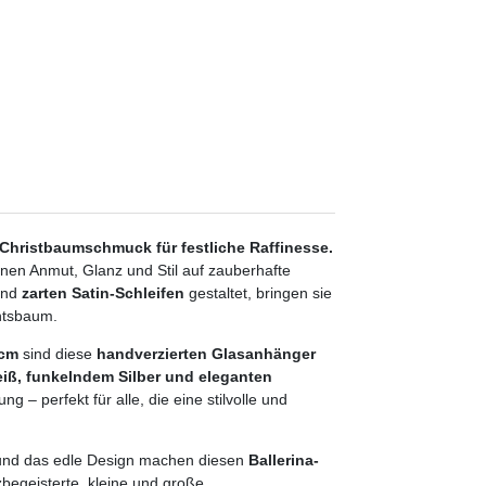
 Christbaumschmuck für festliche Raffinesse.
nen Anmut, Glanz und Stil auf zauberhafte
nd
zarten Satin-Schleifen
gestaltet, bringen sie
htsbaum.
 cm
sind diese
handverzierten Glasanhänger
iß, funkelndem Silber und eleganten
ng – perfekt für alle, die eine stilvolle und
te und das edle Design machen diesen
Ballerina-
begeisterte, kleine und große