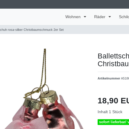
Wohnen
Räder
Schil
tschuh rosa-silber Christbaumschmuck 2er Set
Ballettsc
Christba
Artikelnummer
A518
18,90 
Inhalt
1
Stück
sofort lieferbar/ 