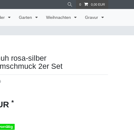
0
0,00 EUR
der
Garten
Weihnachten
Gravur
huh rosa-silber
umschmuck 2er Set
6
*
EUR
vorrätig