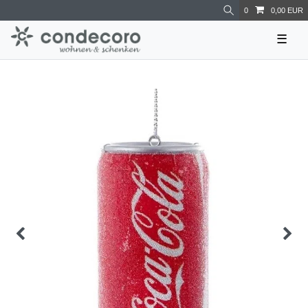
0
0,00 EUR
☰