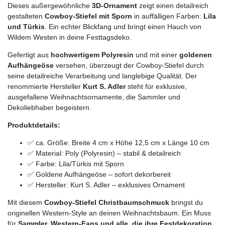
Dieses außergewöhnliche
3D-Ornament
zeigt einen detailreich
gestalteten
Cowboy-Stiefel mit Sporn
in auffälligen Farben:
Lila
und Türkis
. Ein echter Blickfang und bringt einen Hauch von
Wildem Westen in deine Festtagsdeko.
Gefertigt aus
hochwertigem Polyresin
und mit einer
goldenen
Aufhängeöse
versehen, überzeugt der Cowboy-Stiefel durch
seine detailreiche Verarbeitung und langlebige Qualität. Der
renommierte Hersteller
Kurt S. Adler
steht für exklusive,
ausgefallene Weihnachtsornamente, die Sammler und
Dekoliebhaber begeistern.
Produktdetails:
✅ ca. Größe: Breite 4 cm x Höhe 12,5 cm x Länge 10 cm
✅ Material: Poly (Polyresin) – stabil & detailreich
✅ Farbe: Lila/Türkis mit Sporn
✅ Goldene Aufhängeöse – sofort dekorbereit
✅ Hersteller: Kurt S. Adler – exklusives Ornament
Mit diesem
Cowboy-Stiefel Christbaumschmuck
bringst du
originellen Western-Style an deinen Weihnachtsbaum. Ein Muss
für
Sammler, Western-Fans und alle, die ihre Festdekoration