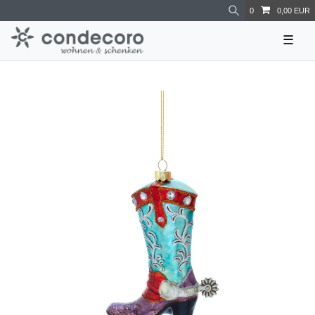
0
0,00 EUR
☰