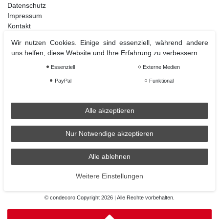
Datenschutz
Impressum
Kontakt
Wir nutzen Cookies. Einige sind essenziell, während andere
uns helfen, diese Website und Ihre Erfahrung zu verbessern.
Weihnachtsdeko
Essenziell
Externe Medien
Christbaumschmuck
PayPal
Funktional
Christbaumkugel
Figuren Ornamente
Krampus und Percht
Alle akzeptieren
Nur Notwendige akzeptieren
Räder
Räder Lichthaus
Alle ablehnen
condecoro auf Facebook
Weitere Einstellungen
© condecoro Copyright 2026 | Alle Rechte vorbehalten.