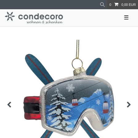
0
0,00 EUR
☰