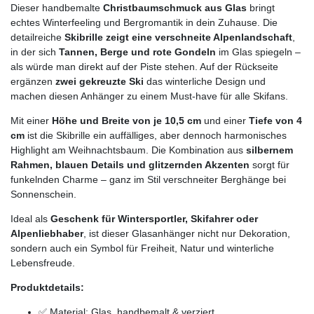
Dieser handbemalte
Christbaumschmuck aus Glas
bringt
echtes Winterfeeling und Bergromantik in dein Zuhause. Die
detailreiche
Skibrille zeigt eine verschneite Alpenlandschaft
,
in der sich
Tannen, Berge und rote Gondeln
im Glas spiegeln –
als würde man direkt auf der Piste stehen. Auf der Rückseite
ergänzen
zwei gekreuzte Ski
das winterliche Design und
machen diesen Anhänger zu einem Must-have für alle Skifans.
Mit einer
Höhe und Breite von je 10,5 cm
und einer
Tiefe von 4
cm
ist die Skibrille ein auffälliges, aber dennoch harmonisches
Highlight am Weihnachtsbaum. Die Kombination aus
silbernem
Rahmen, blauen Details und glitzernden Akzenten
sorgt für
funkelnden Charme – ganz im Stil verschneiter Berghänge bei
Sonnenschein.
Ideal als
Geschenk für Wintersportler, Skifahrer oder
Alpenliebhaber
, ist dieser Glasanhänger nicht nur Dekoration,
sondern auch ein Symbol für Freiheit, Natur und winterliche
Lebensfreude.
Produktdetails:
✅ Material: Glas, handbemalt & verziert