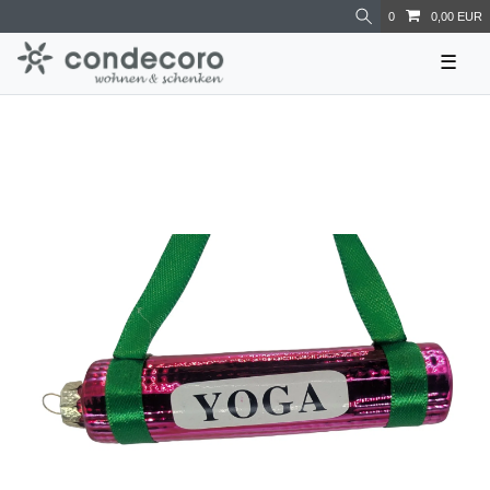
0
0,00 EUR
☰