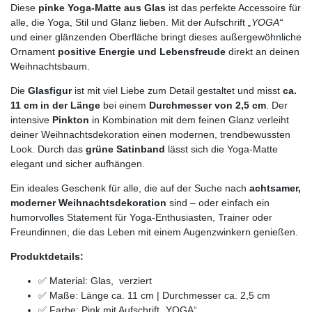
Diese
pinke Yoga-Matte aus Glas
ist das perfekte Accessoire für
alle, die Yoga, Stil und Glanz lieben. Mit der Aufschrift
„YOGA“
und einer glänzenden Oberfläche bringt dieses außergewöhnliche
Ornament
positive Energie und Lebensfreude
direkt an deinen
Weihnachtsbaum.
Die
Glasfigur
ist mit viel Liebe zum Detail gestaltet und misst
ca.
11 cm in der Länge
bei einem
Durchmesser von 2,5 cm
. Der
intensive
Pinkton
in Kombination mit dem feinen Glanz verleiht
deiner Weihnachtsdekoration einen modernen, trendbewussten
Look. Durch das
grüne Satinband
lässt sich die Yoga-Matte
elegant und sicher aufhängen.
Ein ideales Geschenk für alle, die auf der Suche nach
achtsamer,
moderner Weihnachtsdekoration
sind – oder einfach ein
humorvolles Statement für Yoga-Enthusiasten, Trainer oder
Freundinnen, die das Leben mit einem Augenzwinkern genießen.
Produktdetails:
✅ Material: Glas, verziert
✅ Maße: Länge ca. 11 cm | Durchmesser ca. 2,5 cm
✅ Farbe: Pink mit Aufschrift „YOGA“