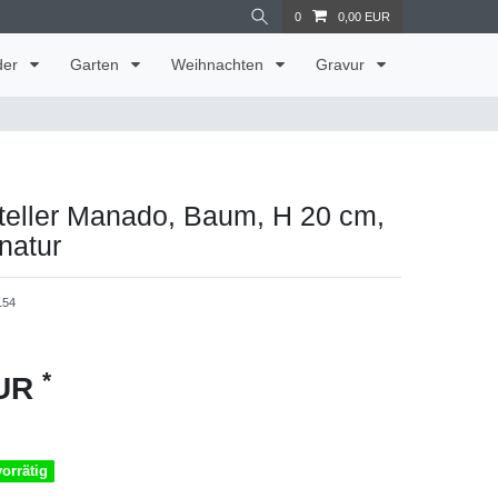
0
0,00 EUR
der
Garten
Weihnachten
Gravur
teller Manado, Baum, H 20 cm,
natur
154
*
EUR
vorrätig