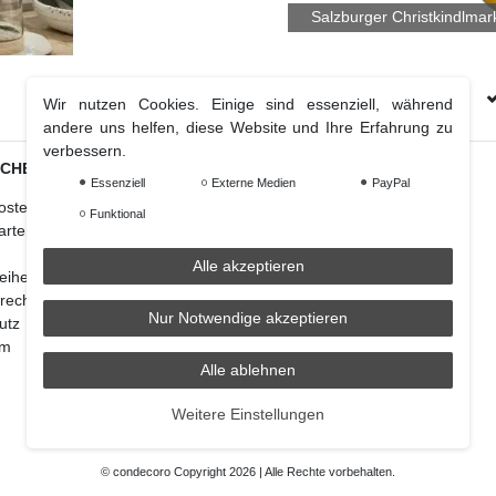
Salzburger Christkindlmar
Kostenloser Versand Ab € 70 (DE & AT)
Wir nutzen Cookies. Einige sind essenziell, während
andere uns helfen, diese Website und Ihre Erfahrung zu
verbessern.
ICHES
Weihnachtsdeko
Essenziell
Externe Medien
PayPal
osten
Christbaumschmuck
Funktional
arten
Christbaumkugel
Figuren Ornamente
Alle akzeptieren
reiheitserklärung
Krampus und Percht
recht
Nur Notwendige akzeptieren
utz
um
Alle ablehnen
Weitere Einstellungen
© condecoro Copyright 2026 | Alle Rechte vorbehalten.