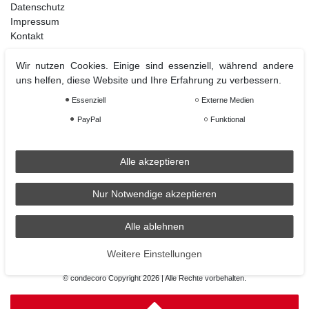
Datenschutz
Impressum
Kontakt
Wir nutzen Cookies. Einige sind essenziell, während andere
uns helfen, diese Website und Ihre Erfahrung zu verbessern.
Weihnachtsdeko
Essenziell
Externe Medien
Christbaumschmuck
Christbaumkugel
PayPal
Funktional
Figuren Ornamente
Krampus und Percht
Alle akzeptieren
Nur Notwendige akzeptieren
Räder
Räder Lichthaus
Alle ablehnen
condecoro auf Facebook
Weitere Einstellungen
© condecoro Copyright 2026 | Alle Rechte vorbehalten.