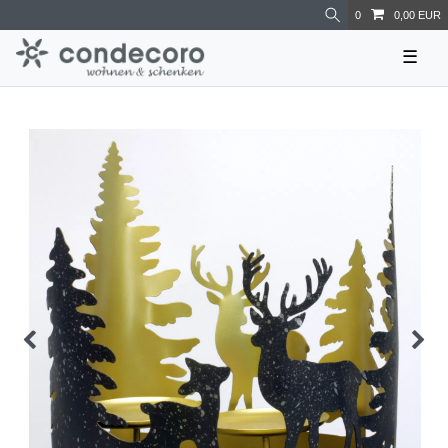
0
0,00 EUR
☰