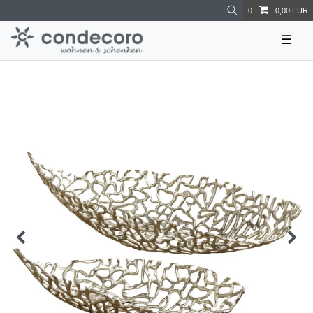
0
0,00 EUR
☰