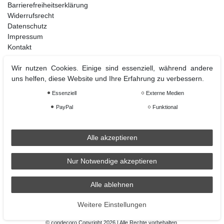
Barrierefreiheitserklärung
Widerrufsrecht
Datenschutz
Impressum
Kontakt
Wir nutzen Cookies. Einige sind essenziell, während andere
uns helfen, diese Website und Ihre Erfahrung zu verbessern.
Weihnachtsdeko
Essenziell
Externe Medien
Christbaumschmuck
Christbaumkugel
PayPal
Funktional
Figuren Ornamente
Krampus und Percht
Alle akzeptieren
Nur Notwendige akzeptieren
Räder
Räder Lichthaus
Alle ablehnen
condecoro auf Facebook
Weitere Einstellungen
© condecoro Copyright 2026 | Alle Rechte vorbehalten.