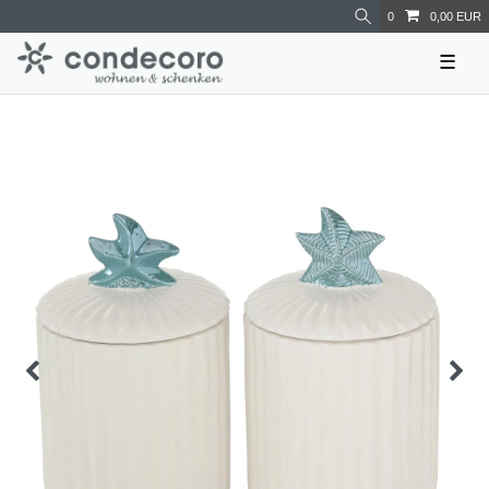
0
0,00 EUR
☰