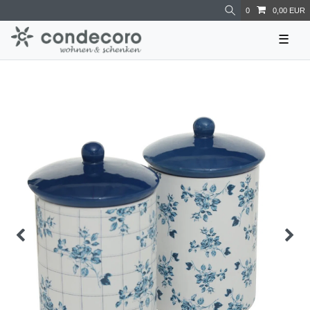
0
0,00 EUR
☰