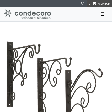
0
0,00 EUR
☰