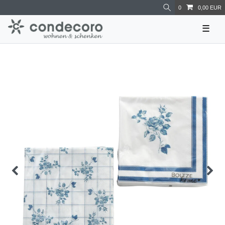
0
0,00 EUR
☰