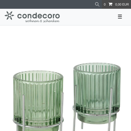
0
0,00 EUR
☰