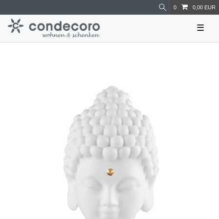
0
0,00 EUR
☰